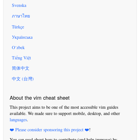
Svenska
ภาษาไทย
Türkçe
Українська
O‘zbek
Tiếng Việt
简体中文
中文 (台灣)
About the vim cheat sheet
This project aims to be one of the most accessible vim guides
available. We made sure to support mobile, desktop, and other
languages
.
❤️ Please consider sponsoring this project ❤️
!
You can read about how to contribute (and help improve) by