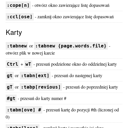
- otwórz okno zawierające listę dopasowań
:cope[n]
- zamknij okno zawierające listę dopasowań
:ccl[ose]
Karty
or
-
:tabnew
:tabnew {page.words.file}
otwórz plik w nowej karcie
+
- przesuń podzielone okno do oddzielnej karty
Ctrl
wT
or
- przesuń do następnej karty
gt
:tabn[ext]
or
- przesuń do poprzedniej karty
gT
:tabp[revious]
- przesuń do karty numer #
#gt
- przesuń kartę do pozycji #th (liczonej od
:tabm[ove] #
0)
- zamknij kartę i wszystkie jej okna