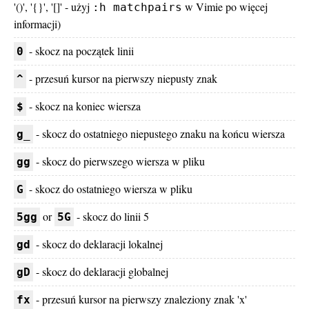
'()', '{}', '[]' - użyj
w Vimie po więcej
:h matchpairs
informacji)
- skocz na początek linii
0
- przesuń kursor na pierwszy niepusty znak
^
- skocz na koniec wiersza
$
- skocz do ostatniego niepustego znaku na końcu wiersza
g_
- skocz do pierwszego wiersza w pliku
gg
- skocz do ostatniego wiersza w pliku
G
or
- skocz do linii 5
5gg
5G
- skocz do deklaracji lokalnej
gd
- skocz do deklaracji globalnej
gD
- przesuń kursor na pierwszy znaleziony znak 'x'
fx