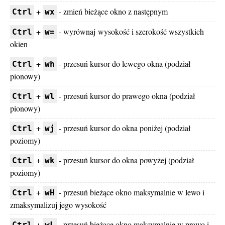
+
- zmień bieżące okno z następnym
Ctrl
wx
+
- wyrównaj wysokość i szerokość wszystkich
Ctrl
w=
okien
+
- przesuń kursor do lewego okna (podział
Ctrl
wh
pionowy)
+
- przesuń kursor do prawego okna (podział
Ctrl
wl
pionowy)
+
- przesuń kursor do okna poniżej (podział
Ctrl
wj
poziomy)
+
- przesuń kursor do okna powyżej (podział
Ctrl
wk
poziomy)
+
- przesuń bieżące okno maksymalnie w lewo i
Ctrl
wH
zmaksymalizuj jego wysokość
+
- przesuń bieżące okno maksymalnie w prawo i
Ctrl
wL