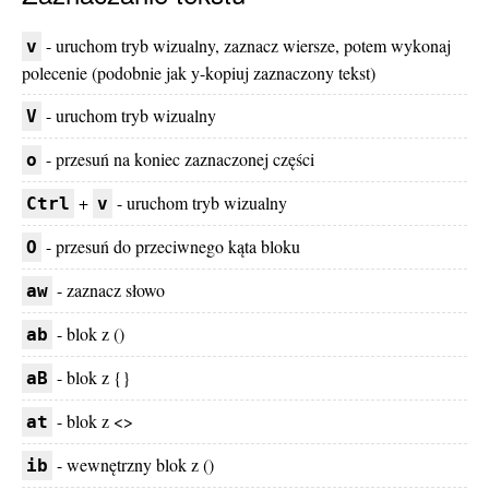
- uruchom tryb wizualny, zaznacz wiersze, potem wykonaj
v
polecenie (podobnie jak y-kopiuj zaznaczony tekst)
- uruchom tryb wizualny
V
- przesuń na koniec zaznaczonej części
o
+
- uruchom tryb wizualny
Ctrl
v
- przesuń do przeciwnego kąta bloku
O
- zaznacz słowo
aw
- blok z ()
ab
- blok z {}
aB
- blok z <>
at
- wewnętrzny blok z ()
ib