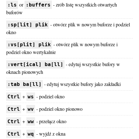
or
- zrób listę wszystkich otwartych
:ls
:buffers
buforów
- otwórz plik w nowym buforze i podziel
:sp[lit] plik
okno
- otwórz plik w nowym buforze i
:vs[plit] plik
podziel okno wertykalnie
- edytuj wszystkie bufory w
:vert[ical] ba[ll]
oknach pionowych
- edytuj wszystkie bufory jako zakładki
:tab ba[ll]
+
- podziel okno
Ctrl
ws
+
- podziel okno pionowo
Ctrl
wv
+
- przełącz okno
Ctrl
ww
+
- wyjdź z okna
Ctrl
wq