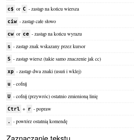
or
- zastąp na końcu wiersza
c$
C
- zastąp całe słowo
ciw
or
- zastąp na końcu wyrazu
cw
ce
- zastąp znak wskazany przez kursor
s
- zastąp wiersz (takie samo znaczenie jak cc)
S
- zastąp dwa znaki (usuń i wklej)
xp
- cofnij
u
- cofnij (przywróc) ostatnio zmienioną linię
U
+
- popraw
Ctrl
r
- powtórz ostatnią komendę
.
Zaznaczanie tekstu