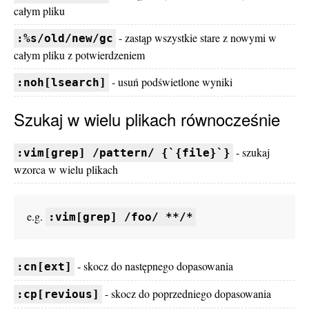
całym pliku
- zastąp wszystkie stare z nowymi w
:%s/old/new/gc
całym pliku z potwierdzeniem
- usuń podświetlone wyniki
:noh[lsearch]
Szukaj w wielu plikach równocześnie
- szukaj
:vim[grep] /pattern/ {`{file}`}
wzorca w wielu plikach
e.g.
:vim[grep] /foo/ **/*
- skocz do następnego dopasowania
:cn[ext]
- skocz do poprzedniego dopasowania
:cp[revious]