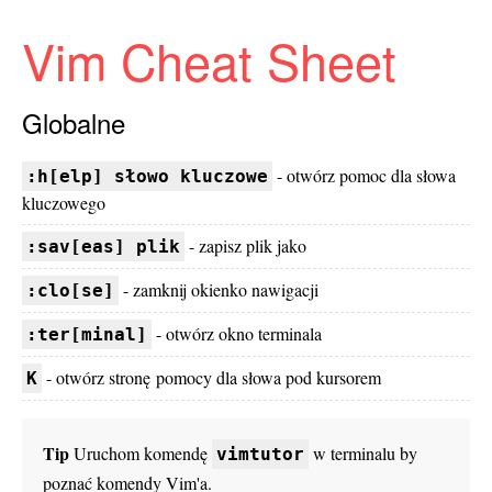
Vim Cheat Sheet
Globalne
- otwórz pomoc dla słowa
:h[elp] słowo kluczowe
kluczowego
- zapisz plik jako
:sav[eas] plik
- zamknij okienko nawigacji
:clo[se]
- otwórz okno terminala
:ter[minal]
- otwórz stronę pomocy dla słowa pod kursorem
K
Tip
Uruchom komendę
w terminalu by
vimtutor
poznać komendy Vim'a.