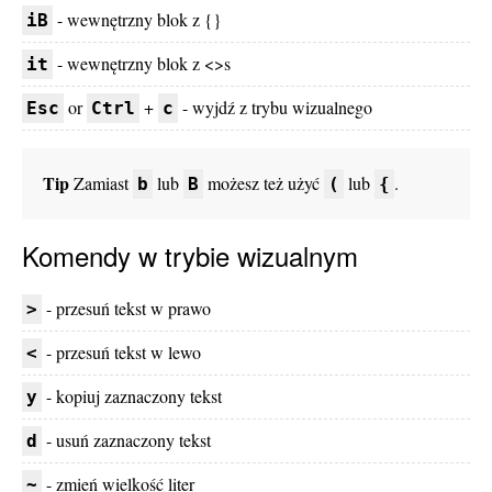
- wewnętrzny blok z {}
iB
- wewnętrzny blok z <>s
it
or
+
- wyjdź z trybu wizualnego
Esc
Ctrl
c
Tip
Zamiast
lub
możesz też użyć
lub
.
b
B
(
{
Komendy w trybie wizualnym
- przesuń tekst w prawo
>
- przesuń tekst w lewo
<
- kopiuj zaznaczony tekst
y
- usuń zaznaczony tekst
d
- zmień wielkość liter
~