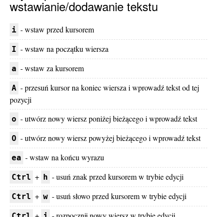
wstawianie/dodawanie tekstu
- wstaw przed kursorem
i
- wstaw na początku wiersza
I
- wstaw za kursorem
a
- przesuń kursor na koniec wiersza i wprowadź tekst od tej
A
pozycji
- utwórz nowy wiersz poniżej bieżącego i wprowadź tekst
o
- utwórz nowy wiersz powyżej bieżącego i wprowadź tekst
O
- wstaw na końcu wyrazu
ea
+
- usuń znak przed kursorem w trybie edycji
Ctrl
h
+
- usuń słowo przed kursorem w trybie edycji
Ctrl
w
+
- rozpocznij nowy wiersz w trybie edycji
Ctrl
j