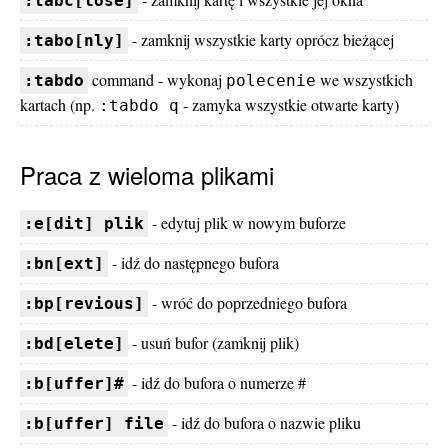
:tabc[lose]
- zamknij wszystkie karty oprócz bieżącej
:tabo[nly]
command - wykonaj
we wszystkich
:tabdo
polecenie
kartach (np.
- zamyka wszystkie otwarte karty)
:tabdo q
Praca z wieloma plikami
- edytuj plik w nowym buforze
:e[dit] plik
- idź do następnego bufora
:bn[ext]
- wróć do poprzedniego bufora
:bp[revious]
- usuń bufor (zamknij plik)
:bd[elete]
- idź do bufora o numerze #
:b[uffer]#
- idź do bufora o nazwie pliku
:b[uffer] file