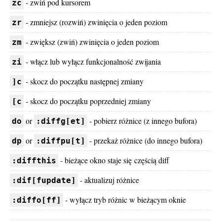
- zwiń pod kursorem
zc
- zmniejsz (rozwiń) zwinięcia o jeden poziom
zr
- zwiększ (zwiń) zwinięcia o jeden poziom
zm
- włącz lub wyłącz funkcjonalność zwijania
zi
- skocz do początku następnej zmiany
]c
- skocz do początku poprzedniej zmiany
[c
or
- pobierz różnice (z innego bufora)
do
:diffg[et]
or
- przekaż różnice (do innego bufora)
dp
:diffpu[t]
- bieżące okno staje się częścią diff
:diffthis
- aktualizuj różnice
:dif[fupdate]
- wyłącz tryb różnic w bieżącym oknie
:diffo[ff]