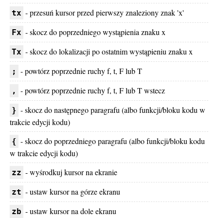
- przesuń kursor przed pierwszy znaleziony znak 'x'
tx
- skocz do poprzedniego wystąpienia znaku x
Fx
- skocz do lokalizacji po ostatnim wystąpieniu znaku x
Tx
- powtórz poprzednie ruchy f, t, F lub T
;
- powtórz poprzednie ruchy f, t, F lub T wstecz
,
- skocz do następnego paragrafu (albo funkcji/bloku kodu w
}
trakcie edycji kodu)
- skocz do poprzedniego paragrafu (albo funkcji/bloku kodu
{
w trakcie edycji kodu)
- wyśrodkuj kursor na ekranie
zz
- ustaw kursor na górze ekranu
zt
- ustaw kursor na dole ekranu
zb