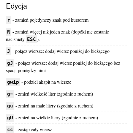
Edycja
- zamień pojedynczy znak pod kursorem
r
- zamień więcej niż jeden znak (dopóki nie zostanie
R
naciśniety
).
ESC
- połącz wiersze: dodaj wiersz poniżej do bieżącego
J
- połącz wiersze: dodaj wiersz poniżej do bieżącego bez
gJ
spacji pomiędzy nimi
- podziel akapit na wiersze
gwip
- zmień wielkość liter (zgodnie z ruchem)
g~
- zmień na małe litery (zgodnie z ruchem)
gu
- zmień na wielkie litery (zgodnie z ruchem)
gU
- zastąp cały wiersz
cc