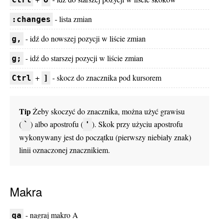
- lista zmian
:changes
- idź do nowszej pozycji w liście zmian
g,
- idź do starszej pozycji w liście zmian
g;
+
- skocz do znacznika pod kursorem
Ctrl
]
Tip
Żeby skoczyć do znacznika, można użyć grawisu
(
) albo apostrofu (
). Skok przy użyciu apostrofu
`
'
wykonywany jest do początku (pierwszy niebiały znak)
linii oznaczonej znacznikiem.
Makra
- nagraj makro A
qa