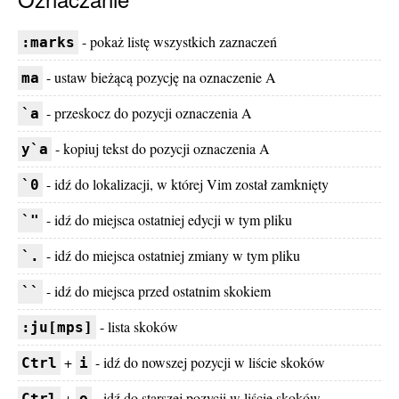
- pokaż listę wszystkich zaznaczeń
:marks
- ustaw bieżącą pozycję na oznaczenie A
ma
- przeskocz do pozycji oznaczenia A
`a
- kopiuj tekst do pozycji oznaczenia A
y`a
- idź do lokalizacji, w której Vim został zamknięty
`0
- idź do miejsca ostatniej edycji w tym pliku
`"
- idź do miejsca ostatniej zmiany w tym pliku
`.
- idź do miejsca przed ostatnim skokiem
``
- lista skoków
:ju[mps]
+
- idź do nowszej pozycji w liście skoków
Ctrl
i
+
- idź do starszej pozycji w liście skoków
Ctrl
o