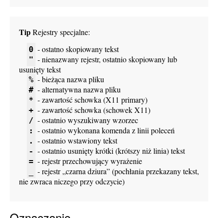
Tip
Rejestry specjalne:
- ostatno skopiowany tekst
0
- nienazwany rejestr, ostatnio skopiowany lub
"
usunięty tekst
- bieżąca nazwa pliku
%
- alternatywna nazwa pliku
#
- zawartość schowka (X11 primary)
*
- zawartość schowka (schowek X11)
+
- ostatnio wyszukiwany wzorzec
/
- ostatnio wykonana komenda z linii poleceń
:
- ostatnio wstawiony tekst
.
- ostatnio usunięty krótki (krótszy niż linia) tekst
-
- rejestr przechowujący wyrażenie
=
- rejestr „czarna dziura” (pochłania przekazany tekst,
_
nie zwraca niczego przy odczycie)
Oznaczanie