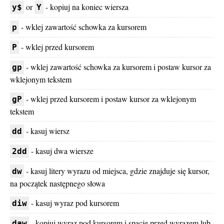
or
- kopiuj na koniec wiersza
y$
Y
- wklej zawartość schowka za kursorem
p
- wklej przed kursorem
P
- wklej zawartość schowka za kursorem i postaw kursor za
gp
wklejonym tekstem
- wklej przed kursorem i postaw kursor za wklejonym
gP
tekstem
- kasuj wiersz
dd
- kasuj dwa wiersze
2dd
- kasuj litery wyrazu od miejsca, gdzie znajduje się kursor,
dw
na początek następnego słowa
- kasuj wyraz pod kursorem
diw
- kopiuj wyraz pod kursorem i spację przed wyrazem lub
daw