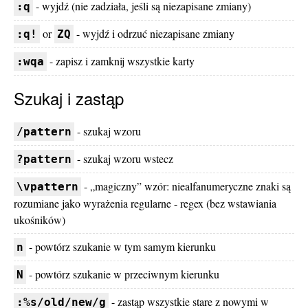
- wyjdź (nie zadziała, jeśli są niezapisane zmiany)
:q
or
- wyjdź i odrzuć niezapisane zmiany
:q!
ZQ
- zapisz i zamknij wszystkie karty
:wqa
Szukaj i zastąp
- szukaj wzoru
/pattern
- szukaj wzoru wstecz
?pattern
- „magiczny” wzór: niealfanumeryczne znaki są
\vpattern
rozumiane jako wyrażenia regularne - regex (bez wstawiania
ukośników)
- powtórz szukanie w tym samym kierunku
n
- powtórz szukanie w przeciwnym kierunku
N
- zastąp wszystkie stare z nowymi w
:%s/old/new/g