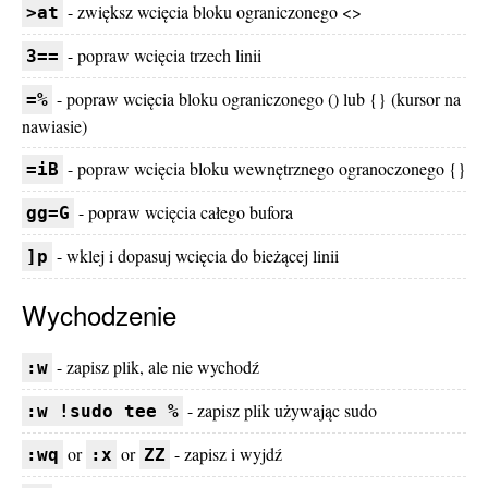
- zwiększ wcięcia bloku ograniczonego <>
>at
- popraw wcięcia trzech linii
3==
- popraw wcięcia bloku ograniczonego () lub {} (kursor na
=%
nawiasie)
- popraw wcięcia bloku wewnętrznego ogranoczonego {}
=iB
- popraw wcięcia całego bufora
gg=G
- wklej i dopasuj wcięcia do bieżącej linii
]p
Wychodzenie
- zapisz plik, ale nie wychodź
:w
- zapisz plik używając sudo
:w !sudo tee %
or
or
- zapisz i wyjdź
:wq
:x
ZZ