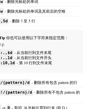
- 删除光标处的单词
iw
- 删除光标处的单词及其前后的空格
aw
- 删除 3 至 5 行
3,5d
Tip
你也可以使用以下字符来指定范围：
e.g.
- 从当前行到文件末尾
:.,$d
- 从当前行到文件开头
:.,1d
- 第 10 行到文件末尾
:10,1d
- 删除所有包含 pattern 的行
g/{pattern}/d
- 删除所有不包含 pattern 的
g!/{pattern}/d
or
- 剪切, 从光标位置到行末 (同 D )
$
D