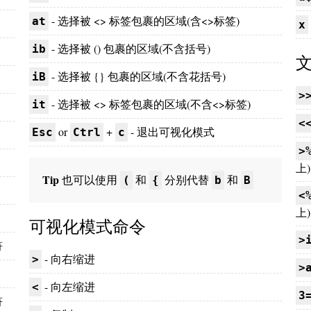
- 选择被 <> 标签包裹的区域(含<>标签)
at
x
- 选择被 () 包裹的区域(不含括号)
ib
- 选择被 {} 包裹的区域(不含花括号)
iB
>
- 选择被 <> 标签包裹的区域(不含<>标签)
it
<
or
+
- 退出可视化模式
Esc
Ctrl
c
>
上)
Tip
也可以使用
和
分别代替
和
(
{
b
B
<
上)
可视化模式命令
>
符
- 向右缩进
>
>
- 向左缩进
<
3
符