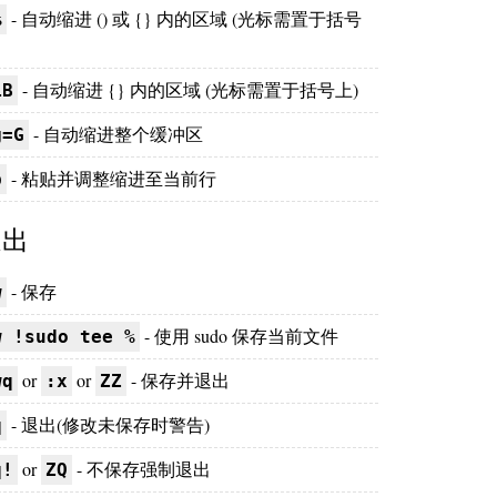
- 自动缩进 () 或 {} 内的区域 (光标需置于括号
%
- 自动缩进 {} 内的区域 (光标需置于括号上)
iB
- 自动缩进整个缓冲区
g=G
- 粘贴并调整缩进至当前行
p
退出
- 保存
w
- 使用 sudo 保存当前文件
w !sudo tee %
or
or
- 保存并退出
wq
:x
ZZ
- 退出(修改未保存时警告)
q
or
- 不保存强制退出
q!
ZQ