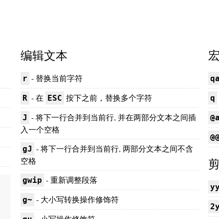
编辑文本
- 替换当前字符
r
q
- 在
按下之前，替换多个字符
R
ESC
q
- 将下一行合并到当前行, 并在两部分文本之间插
J
@
入一个空格
@
- 将下一行合并到当前行, 两部分文本之间不含
gJ
剪
空格
- 重新调整段落
gwip
y
- 大小写转换操作修饰符
g~
2
- 小写操作修饰符