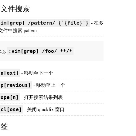
多文件搜索
- 在多
vim[grep] /pattern/ {`{file}`}
件中搜索 pattern
e.g.
:vim[grep] /foo/ **/*
- 移动至下一个
cn[ext]
- 移动至上一个
cp[revious]
- 打开搜索结果列表
cope[n]
- 关闭 quickfix 窗口
ccl[ose]
标签