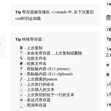
:
Tip
寄存器被存储在 ~/.viminfo 中, 在下次重启
查
vim时仍会加载
/
Tip
特殊寄存器：
?
如
- 上次复制
0
\
- 未命名寄存器，上次复制或删除
"
正
- 当前文件名
%
- 轮换文件名
#
n
- 剪贴板内容 (X11 primary)
*
- 剪贴板内容 (X11 clipboard)
+
N
- 上次搜索的pattern
/
- 上次执行的命令
:
:
- 上次插入的文本
.
- 上次剪切的短于一行的文本
:
-
- 表达式寄存器
=
:
- 黑洞寄存器
_