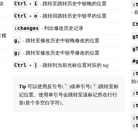
动
+
- 跳转至跳转历史中较晚的位置
Ctrl
i
:
-
+
- 跳转回跳转历史中较早的位置
Ctrl
o
C
- 列出修改历史记录
:changes
常模
g
- 跳转至修改历史中较晚修改的位置
g,
g
- 跳转至修改历史中较早修改的位置
g;
#
+
- 跳转到当前光标位置对应的 tag
Ctrl
]
:
始)
Tip
可以使用反引号(
)或单引号(
)跳转至标
`
'
:
记位置。使用单引号会跳转至该标记所在行行
首(首个非空白字符)。
:
:
: